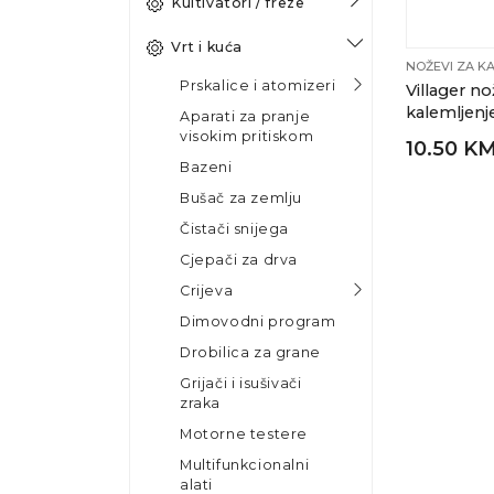
Kultivatori / freze
Vrt i kuća
NOŽEVI ZA K
Prskalice i atomizeri
Villager no
kalemljenj
Aparati za pranje
visokim pritiskom
10.50 K
Bazeni
Bušač za zemlju
Čistači snijega
Cjepači za drva
Crijeva
Dimovodni program
Drobilica za grane
Grijači i isušivači
zraka
Motorne testere
Multifunkcionalni
alati