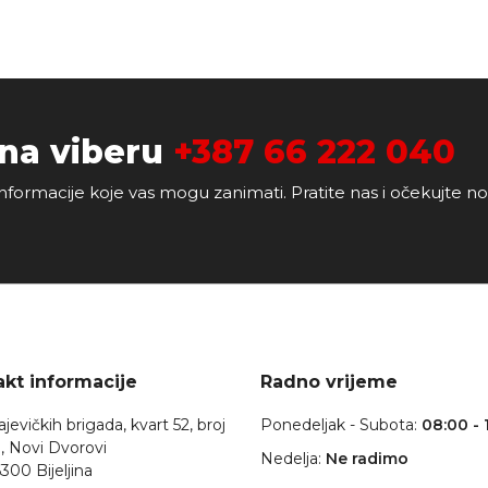
 na viberu
+387 66 222 040
nformacije koje vas mogu zanimati. Pratite nas i očekujte n
kt informacije
Radno vrijeme
jevičkih brigada, kvart 52, broj
Ponedeljak - Subota:
08:00 - 
, Novi Dvorovi
Nedelja:
Ne radimo
300 Bijeljina