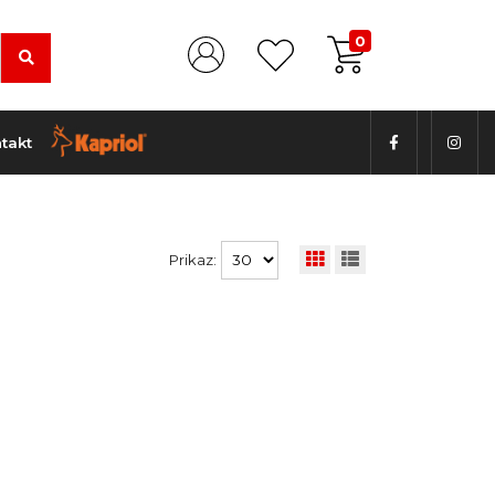
0
takt
Prikaz: