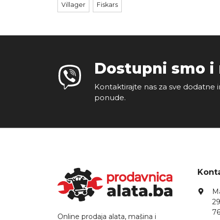
Villager
Fiskars
Dostupni smo i
Kontaktirajte nas za sve dodatne i
ponude.
Konta
Ma
29
76
Online prodaja alata, mašina i