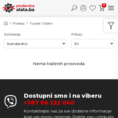
0
Prodaja
Turpije / Dlijeta
Sortiranje:
Prikaz:
Nema traženih proizvoda.
Dostupni smo i na viberu
+387 66 222 040
Kontaktirajte nas za sve dodatne informacije
koje vas mogu zanimati. Pratite nas i očekujte