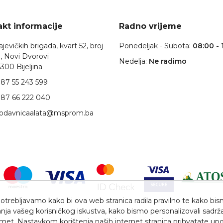
kt informacije
Radno vrijeme
jevičkih brigada, kvart 52, broj
Ponedeljak - Subota:
08:00 - 
, Novi Dvorovi
Nedelja:
Ne radimo
300 Bijeljina
87 55 243 599
87 66 222 040
rodavnicaalata@msprom.ba
trebljavamo kako bi ova web stranica radila pravilno te kako bismo 
nja vašeg korisničkog iskustva, kako bismo personalizovali sadrža
romet. Nastavkom korištenja naših internet stranica prihvatate upo