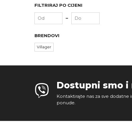
FILTRIRAJ PO CIJENI
-
BRENDOVI
Villager
Dostupni smo i
Kontaktirajte nas za sve dodatne i
ponude.