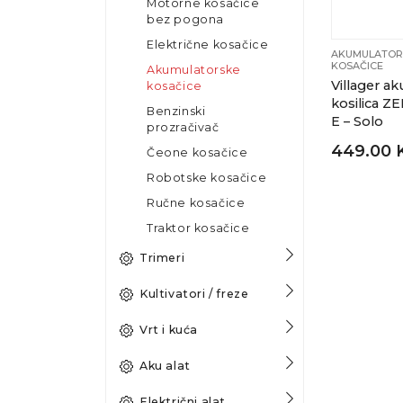
Motorne kosačice
bez pogona
Električne kosačice
AKUMULATOR
KOSAČICE
Akumulatorske
Villager ak
kosačice
kosilica Z
Benzinski
E – Solo
prozračivač
449.00 
Čeone kosačice
Robotske kosačice
Ručne kosačice
Traktor kosačice
Trimeri
Kultivatori / freze
Vrt i kuća
Aku alat
Električni alat