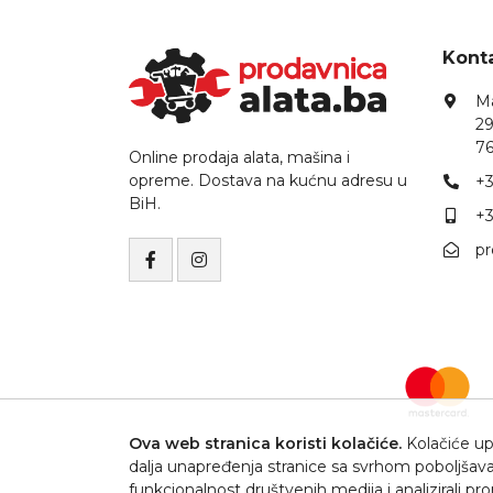
Konta
Ma
29
76
Online prodaja alata, mašina i
opreme. Dostava na kućnu adresu u
+3
BiH.
+3
p
Ova web stranica koristi kolačiće.
Kolačiće upo
dalja unapređenja stranice sa svrhom poboljšava
funkcionalnost društvenih medija i analizirali p