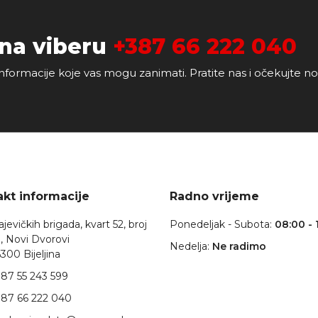
 na viberu
+387 66 222 040
nformacije koje vas mogu zanimati. Pratite nas i očekujte n
kt informacije
Radno vrijeme
jevičkih brigada, kvart 52, broj
Ponedeljak - Subota:
08:00 - 
, Novi Dvorovi
Nedelja:
Ne radimo
300 Bijeljina
87 55 243 599
87 66 222 040