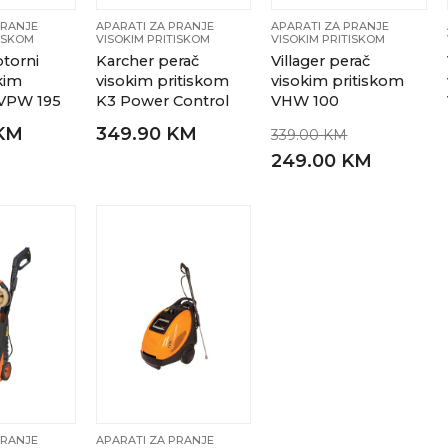
PRANJE
APARATI ZA PRANJE
APARATI ZA PRANJE
TISKOM
VISOKIM PRITISKOM
VISOKIM PRITISKOM
otorni
Karcher perač
Villager perač
kim
visokim pritiskom
visokim pritiskom
 VPW 195
K3 Power Control
VHW 100
 KM
349.90 KM
339.00 KM
249.00 KM
PRANJE
APARATI ZA PRANJE