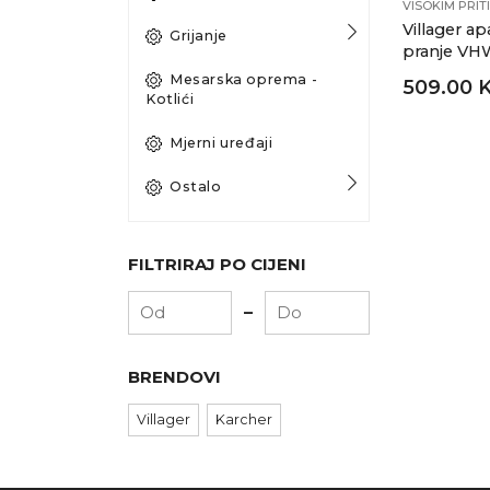
VISOKIM PRI
Villager ap
Grijanje
pranje VH
Mesarska oprema -
509.00 
Kotlići
Mjerni uređaji
Ostalo
FILTRIRAJ PO CIJENI
-
BRENDOVI
Villager
Karcher