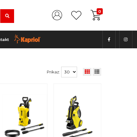
0
takt
Prikaz: