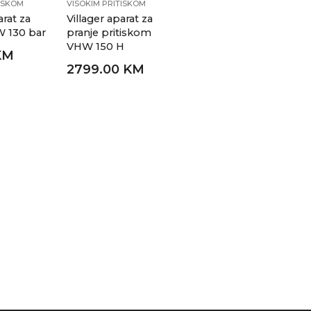
TISKOM
VISOKIM PRITISKOM
arat za
Villager aparat za
W 130 bar
pranje pritiskom
VHW 150 H
KM
2799.00 KM