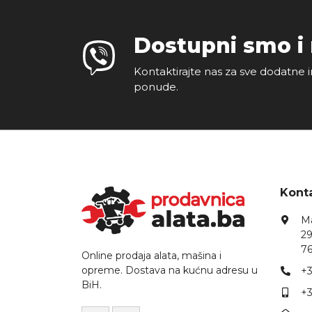
Dostupni smo i
Kontaktirajte nas za sve dodatne i
ponude.
Konta
Ma
29
76
Online prodaja alata, mašina i
opreme. Dostava na kućnu adresu u
+3
BiH.
+3