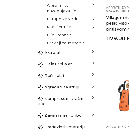
Oprema za
APARATI ZA 
navodnjavanje
VISOKIM PRI
Villager m
Pumpe za vodu
perač viso
Ručni vrtni alat
pritiskom
Ulje i maziva
1179.00
Uređaji za metenje
Aku alat
Električni alat
Ručni alat
Agregati za struju
Kompresori i zračni
alat
Zavarivanje i pribor
Građevinski materijal
APARATI ZA 