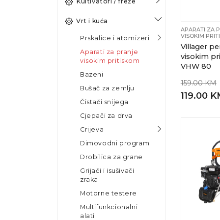
Kultivatori / freze
Vrt i kuća
APARATI ZA 
VISOKIM PRI
Prskalice i atomizeri
Villager pe
Aparati za pranje
visokim pr
visokim pritiskom
VHW 80
Bazeni
159.00 KM
Bušač za zemlju
119.00 
Čistači snijega
Cjepači za drva
Crijeva
Dimovodni program
Drobilica za grane
Grijači i isušivači
zraka
Motorne testere
Multifunkcionalni
alati