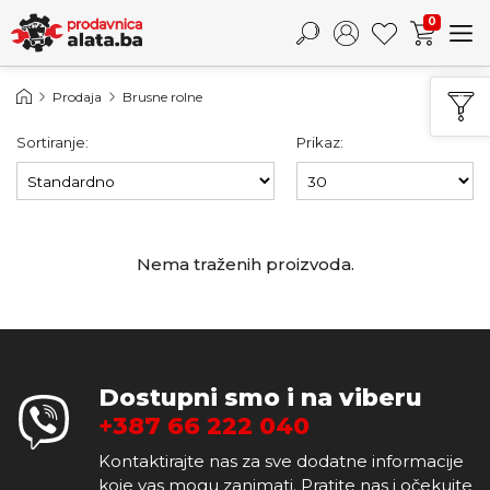
0
Prodaja
Brusne rolne
Sortiranje:
Prikaz:
Nema traženih proizvoda.
Dostupni smo i na viberu
+387 66 222 040
Kontaktirajte nas za sve dodatne informacije
koje vas mogu zanimati. Pratite nas i očekujte