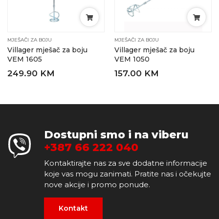
MJEŠAČI ZA BOJU
MJEŠAČI ZA BOJU
Villager mješač za boju
Villager mješač za boju
VEM 1605
VEM 1050
249.90 KM
157.00 KM
Dostupni smo i na viberu
+387 66 222 040
Kontaktirajte nas za sve dodatne informacije
koje vas mogu zanimati. Pratite nas i očekujte
nove akcije i promo ponude.
Kontakt