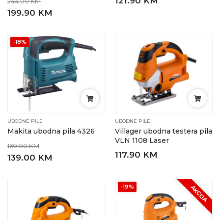
121.90 KM
244.00 KM
199.90 KM
-18%
UBODNE PILE
UBODNE PILE
Makita ubodna pila 4326
Villager ubodna testera pila
VLN 1108 Laser
169.00 KM
117.90 KM
139.00 KM
-19%
AKCIJA