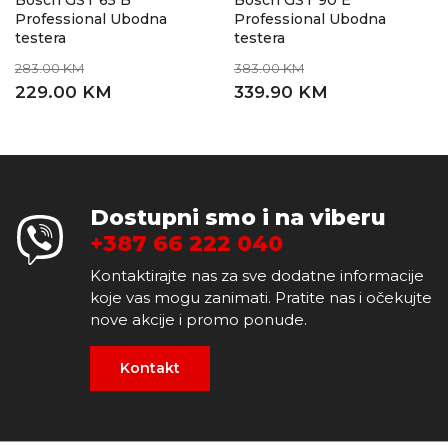
Bosch GST 65 B
Bosch GST 90 E
Professional Ubodna
Professional Ubodna
testera
testera
283.00 KM
383.00 KM
229.00 KM
339.90 KM
Dostupni smo i na viberu
+387 66 222 040
Kontaktirajte nas za sve dodatne informacije
koje vas mogu zanimati. Pratite nas i očekujte
nove akcije i promo ponude.
Kontakt