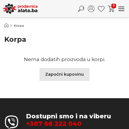
0
Korpa
Korpa
Nema dodatih proizvoda u korpi.
Započni kupovinu
Dostupni smo i na viberu
+387 66 222 040