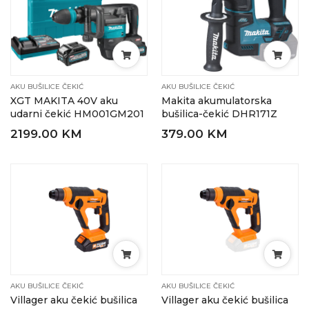
AKU BUŠILICE ČEKIĆ
AKU BUŠILICE ČEKIĆ
XGT MAKITA 40V aku
Makita akumulatorska
udarni čekić HM001GM201
bušilica-čekić DHR171Z
2199.00 KM
379.00 KM
AKU BUŠILICE ČEKIĆ
AKU BUŠILICE ČEKIĆ
Villager aku čekić bušilica
Villager aku čekić bušilica