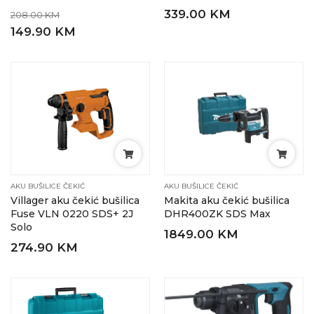
339.00 KM
208.00 KM
149.90 KM
AKU BUŠILICE ČEKIĆ
AKU BUŠILICE ČEKIĆ
Villager aku čekić bušilica
Makita aku čekić bušilica
Fuse VLN 0220 SDS+ 2J
DHR400ZK SDS Max
Solo
1849.00 KM
274.90 KM