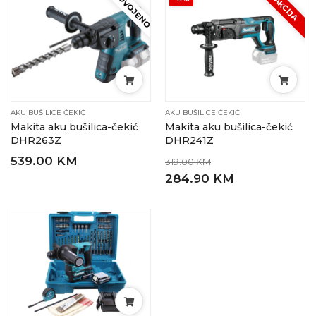
IZDVOJENO
AKCIJA
AKU BUŠILICE ČEKIĆ
AKU BUŠILICE ČEKIĆ
Makita aku bušilica-čekić
Makita aku bušilica-čekić
DHR263Z
DHR241Z
539.00 KM
319.00 KM
284.90 KM