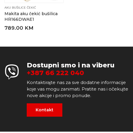
AKU BUŠILICE ČEKIĆ
Makita aku čekić bušilica
HR166DWAE1
789.00 KM
Dostupni smo i na viberu
+387 66 222 040
Kontaktirajte nas za sve dodatne informacije
koje vas mogu zanimati. Pratite nas i očekujte
nove akcije i promo ponude.
Kontakt