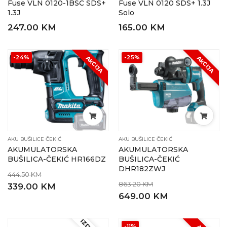
Fuse VLN 0120-1BSC SDS+
Fuse VLN 0120 SDS+ 1.3J
1.3J
Solo
247.00 KM
165.00 KM
-24%
-25%
AKCIJA
AKCIJA
AKU BUŠILICE ČEKIĆ
AKU BUŠILICE ČEKIĆ
AKUMULATORSKA
AKUMULATORSKA
BUŠILICA-ČEKIĆ HR166DZ
BUŠILICA-ČEKIĆ
DHR182ZWJ
444.50 KM
863.20 KM
339.00 KM
649.00 KM
-11%