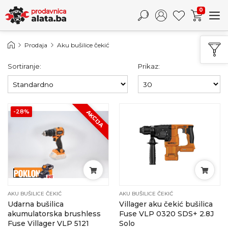
0
Prodaja
Aku bušilice čekić
Sortiranje:
Prikaz:
-28%
AKCIJA
AKU BUŠILICE ČEKIĆ
AKU BUŠILICE ČEKIĆ
Udarna bušilica
Villager aku čekić bušilica
akumulatorska brushless
Fuse VLP 0320 SDS+ 2.8J
Fuse Villager VLP 5121
Solo