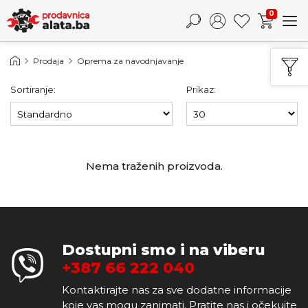
0
Prodaja
Oprema za navodnjavanje
Sortiranje:
Prikaz:
Nema traženih proizvoda.
Dostupni smo i na viberu
+387 66 222 040
Kontaktirajte nas za sve dodatne informacije
koje vas mogu zanimati. Pratite nas i očekujte