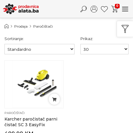
0
Prodaja
Paročištači
Sortiranje:
Prikaz:
PAROČIŠTAČI
Karcher paročistač parni
čistač SC 3 EasyFix